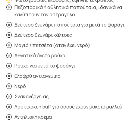
Φωτογραφίες εκδρομής, υψηλής ευκρίνειας
Πεζοπορικά ή αθλητικά παπούτσια, ιδανικά να
καλύπτουν τον αστράγαλο
Δεύτερο ζευγάρι παπούτσια για μετά το φαράγι
Δεύτερο ζευγάρι κάλτσες
Μαγιό / πετσέτα (όταν έχει νερό)
Αθλητικά άνετα ρούχα
Ρούχα για μετά το φαράγγι
Ελαφρύ αντιανεμικό
Νερό
Σνακ ενέργειας
Λαστιχάκι ή buff για όσους έχουν μακριά μαλλιά
Αντηλιακή κρέμα