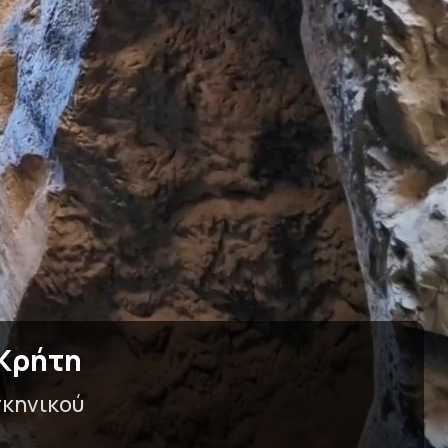
 Κρήτη
σκηνικού