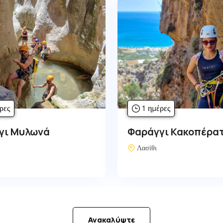
ρες
1 ημέρες
γι Κακοπέρατος
Φαράγγι Περιστερά
Λασίθι
Ανακαλύψτε