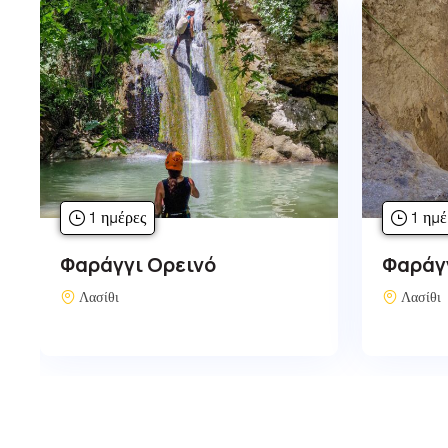
1 ημέρες
1 ημέ
Φαράγγι Μυλωνά
Φαράγ
Λασίθι
Λασίθι