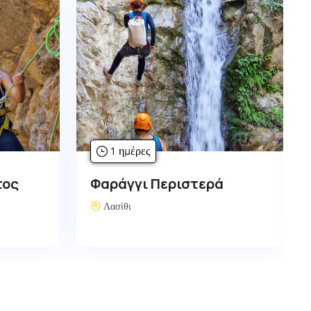
1 ημέρες
Φαράγγι Ορεινό
Λασίθι