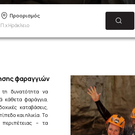
Προορισμός
Π.χ Ηράκλειο
χησης φαραγγιών
ι τη δυνατότητα να
κά κάθετα φαράγγια,
δοχικές καταβάσεις,
πίπεδο και ηλικία. Το
η περιπέτειας – τα